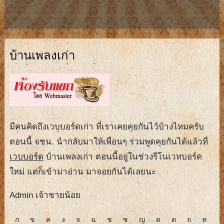
บ้านเพลงเก่า
มีคนคิดถึงเวบบอร์ดเก่า ที่เราเคยคุยกันไว้บ้างไหมครับ
ตอนนี้ จชน. นำกลับมาให้เพื่อนๆ ร่วมพูดคุยกันได้แล้วที่
เวบบอร์ด
บ้านเพลงเก่า ตอนนี้อยู่ในช่วงรีโนเวทบอร์ด
ใหม่ แต่ก็เข้ามาอ่าน มาจอยกันได้เลยนะ
Admin เจ้าชายน้อย
ก
ข
ค
ง
จ
ฉ
ช
ซ
ญ
ด
ต
ถ
ท