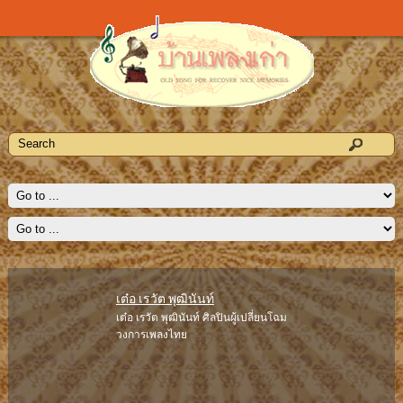
เต๋อ เรวัต พุฒินันท์
เต๋อ เรวัต พุฒินันท์ ศิลปินผู้เปลี่ยนโฉม
วงการเพลงไทย