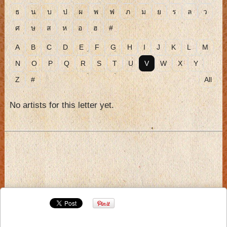
ธ
น
บ
ป
ผ
พ
ฟ
ภ
ม
ย
ร
ล
ว
ศ
ษ
ส
ห
อ
ฮ
#
A
B
C
D
E
F
G
H
I
J
K
L
M
N
O
P
Q
R
S
T
U
V
W
X
Y
Z
#
All
No artists for this letter yet.