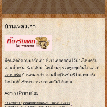
บ้านเพลงเก่า
มีคนคิดถึงเวบบอร์ดเก่า ที่เราเคยคุยกันไว้บ้างไหมครับ
ตอนนี้ จชน. นำกลับมาให้เพื่อนๆ ร่วมพูดคุยกันได้แล้วที่
เวบบอร์ด
บ้านเพลงเก่า ตอนนี้อยู่ในช่วงรีโนเวทบอร์ด
ใหม่ แต่ก็เข้ามาอ่าน มาจอยกันได้เลยนะ
Admin เจ้าชายน้อย
ก
ข
ค
ง
จ
ฉ
ช
ซ
ญ
ด
ต
ถ
ท
ธ
น
บ
ป
ผ
พ
ฟ
ภ
ม
ย
ร
ล
ว
ศ
ษ
ส
ห
อ
ฮ
#