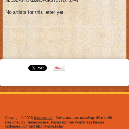
A
B
C
D
E
F
G
H
I
J
K
L
M
N
O
P
Q
R
S
T
U
V
W
X
Y
Z
#
All
No artists for this letter yet.
Copyright © 2026
บ้านเพลงเก่า
- ศิลปินเพลง และเพลงเก่ายุค 80 และ 90
Designed by
ThemeSquirrel
, thanks to:
Free WordPress themes
,
dpthemes.com
and
http://theme.today