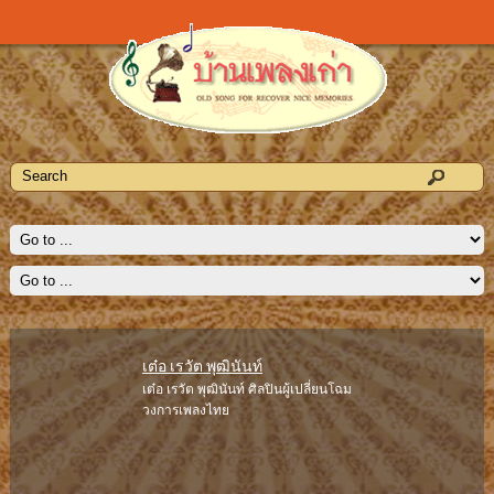
เต๋อ เรวัต พุฒินันท์
เต๋อ เรวัต พุฒินันท์ ศิลปินผู้เปลี่ยนโฉม
วงการเพลงไทย