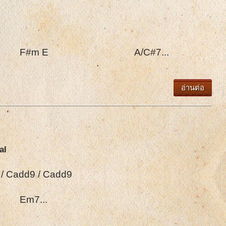
 E A/C#7...
อ่านต่อ
al
7 / Cadd9 / Cadd9
7...