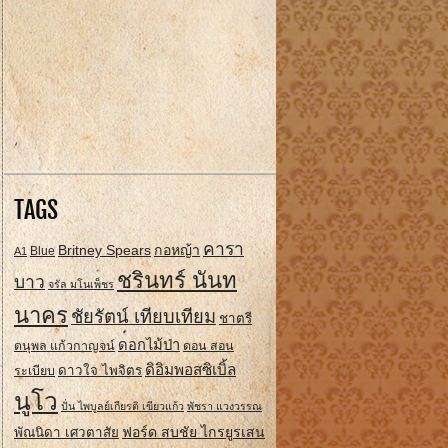
TAGS
คารา
Britney Spears
กอหญ้า
A1
Blue
ชรินทร์ นันท
บาว
จรัล มโนเพ็ชร
นาคร
ชัยรัตน์ เทียบเทียม
ชาตรี
ดอกไม้ป่า
ดนุพล แก้วกาญจน์
ดอน สอน
ดิอิมพอสซิเบิ้ล
ดาวใจ ไพจิตร
ระเบียบ
นูโว
ปั่น ไพบูลย์เกียรติ เขียวแก้ว
พัชรา แวงวรรณ
ฟอร์ด สบชัย ไกรยูรเสน
พัณนิดา เศวตาสัย