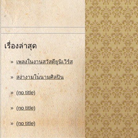
เรื่องล่าสุด
เพลงในงานสวัสดียูนิเวิร์ส
สง่างามในนามศิลปิน
(no title)
(no title)
(no title)