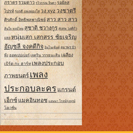
ภราดร
รวมดาว
รอยัลส
รวิวรรณ จินดา
วงชาตรี
วง xyz
ไปรท์
รุ่งฤดี แพ่งผ่องใส
สาว สาว สาว
ศิรศักดิ์ อิทธิพลพาณิชย์
สุชาติ ชวางกูร
สินใจ หงษ์ไทย
สุเทพ วงศ์กํา
หนุ่มเสก เสกสรร ชัยเจริญ
แหง
อัญชลี จงคดีกิจ
อินโนเซ้นท์
อุมาพร บัว
เฉลียง
ฮอทเปปเปอร์
เจตริน วรรธนะสิน
พึ่ง
เพลงประกอบ
เบิร์ด กะ ฮาร์ท
เพลง
ภาพยนตร์
ประกอบละคร
แกรนด์
เอ็กซ์
แมคอินทอช
แอนนา โรจน์รุ่งฤกษ์
โอเวชั่น