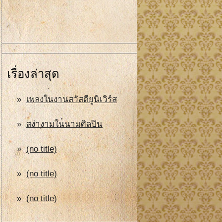
เรื่องล่าสุด
เพลงในงานสวัสดียูนิเวิร์ส
สง่างามในนามศิลปิน
(no title)
(no title)
(no title)