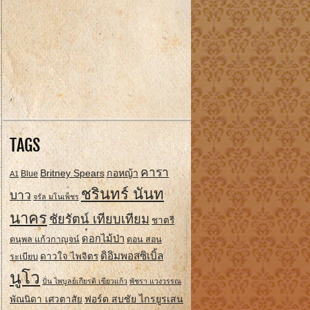
TAGS
คารา
Britney Spears
กอหญ้า
A1
Blue
ชรินทร์ นันท
บาว
จรัล มโนเพ็ชร
นาคร
ชัยรัตน์ เทียบเทียม
ชาตรี
ดอกไม้ป่า
ดนุพล แก้วกาญจน์
ดอน สอน
ดิอิมพอสซิเบิ้ล
ดาวใจ ไพจิตร
ระเบียบ
นูโว
ปั่น ไพบูลย์เกียรติ เขียวแก้ว
พัชรา แวงวรรณ
ฟอร์ด สบชัย ไกรยูรเสน
พัณนิดา เศวตาสัย