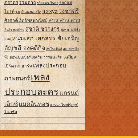
ภราดร
รวมดาว
รอยัลส
รวิวรรณ จินดา
วงชาตรี
วง xyz
ไปรท์
รุ่งฤดี แพ่งผ่องใส
สาว สาว สาว
ศิรศักดิ์ อิทธิพลพาณิชย์
สุชาติ ชวางกูร
สินใจ หงษ์ไทย
สุเทพ วงศ์กํา
หนุ่มเสก เสกสรร ชัยเจริญ
แหง
อัญชลี จงคดีกิจ
อินโนเซ้นท์
อุมาพร บัว
เฉลียง
ฮอทเปปเปอร์
เจตริน วรรธนะสิน
พึ่ง
เพลงประกอบ
เบิร์ด กะ ฮาร์ท
เพลง
ภาพยนตร์
ประกอบละคร
แกรนด์
เอ็กซ์
แมคอินทอช
แอนนา โรจน์รุ่งฤกษ์
โอเวชั่น