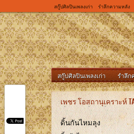
สกู๊ปศิลปินเพลงเก่า
รำลึกความหลัง
สกู๊ปศิลปินเพลงเก่า
รำลึก
เพชร โอสถานุเคราะห์ TA
ดิ้นกันไหมลุง