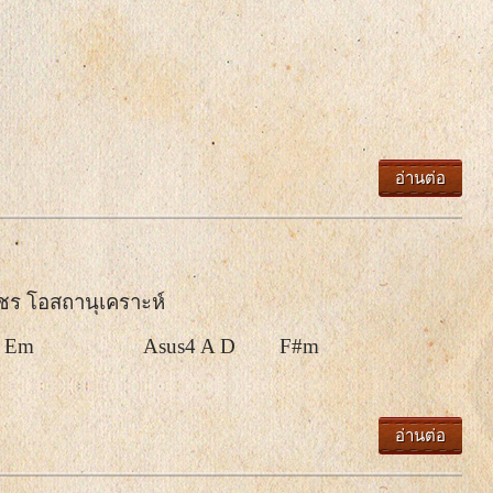
อ่านต่อ
พชร โอสถานุเคราะห์ 

 Em                    Asus4 A D        F#m       

อ่านต่อ