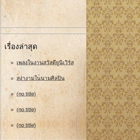
เรื่องล่าสุด
เพลงในงานสวัสดียูนิเวิร์ส
สง่างามในนามศิลปิน
(no title)
(no title)
(no title)