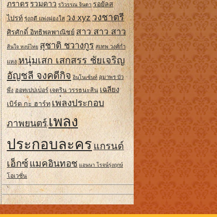
ภราดร
รวมดาว
รอยัลส
รวิวรรณ จินดา
วงชาตรี
วง xyz
ไปรท์
รุ่งฤดี แพ่งผ่องใส
สาว สาว สาว
ศิรศักดิ์ อิทธิพลพาณิชย์
สุชาติ ชวางกูร
สินใจ หงษ์ไทย
สุเทพ วงศ์กํา
หนุ่มเสก เสกสรร ชัยเจริญ
แหง
อัญชลี จงคดีกิจ
อินโนเซ้นท์
อุมาพร บัว
เฉลียง
ฮอทเปปเปอร์
เจตริน วรรธนะสิน
พึ่ง
เพลงประกอบ
เบิร์ด กะ ฮาร์ท
เพลง
ภาพยนตร์
ประกอบละคร
แกรนด์
เอ็กซ์
แมคอินทอช
แอนนา โรจน์รุ่งฤกษ์
โอเวชั่น