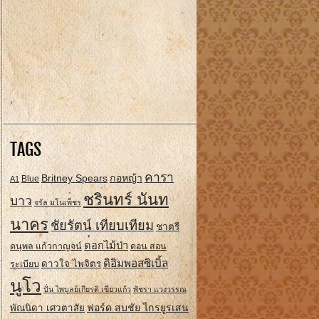
TAGS
คารา
Britney Spears
กอหญ้า
A1
Blue
ชรินทร์ นันท
บาว
จรัล มโนเพ็ชร
นาคร
ชัยรัตน์ เทียบเทียม
ชาตรี
ดอกไม้ป่า
ดนุพล แก้วกาญจน์
ดอน สอน
ดิอิมพอสซิเบิ้ล
ดาวใจ ไพจิตร
ระเบียบ
นูโว
ปั่น ไพบูลย์เกียรติ เขียวแก้ว
พัชรา แวงวรรณ
ฟอร์ด สบชัย ไกรยูรเสน
พัณนิดา เศวตาสัย