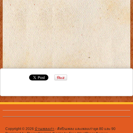
Copyright © 2026
บ้านเพลงเก่า
- ศิลปินเพลง และเพลงเก่ายุค 80 และ 90