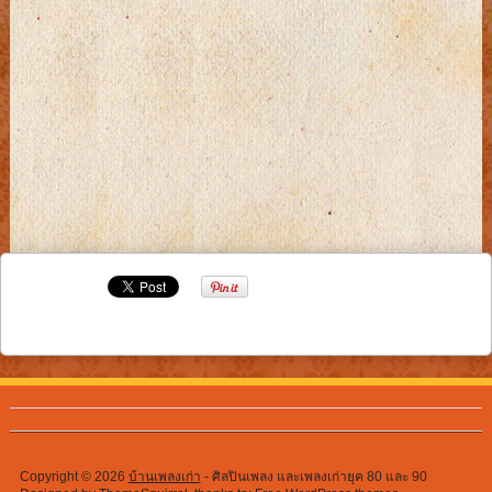
Copyright © 2026
บ้านเพลงเก่า
- ศิลปินเพลง และเพลงเก่ายุค 80 และ 90