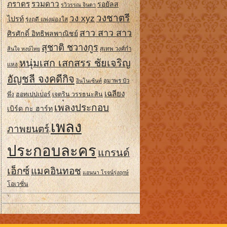
ภราดร
รวมดาว
รอยัลส
รวิวรรณ จินดา
วงชาตรี
วง xyz
ไปรท์
รุ่งฤดี แพ่งผ่องใส
สาว สาว สาว
ศิรศักดิ์ อิทธิพลพาณิชย์
สุชาติ ชวางกูร
สินใจ หงษ์ไทย
สุเทพ วงศ์กํา
หนุ่มเสก เสกสรร ชัยเจริญ
แหง
อัญชลี จงคดีกิจ
อินโนเซ้นท์
อุมาพร บัว
เฉลียง
ฮอทเปปเปอร์
เจตริน วรรธนะสิน
พึ่ง
เพลงประกอบ
เบิร์ด กะ ฮาร์ท
เพลง
ภาพยนตร์
ประกอบละคร
แกรนด์
เอ็กซ์
แมคอินทอช
แอนนา โรจน์รุ่งฤกษ์
โอเวชั่น