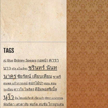
TAGS
คารา
Britney Spears
กอหญ้า
A1
Blue
ชรินทร์ นันท
บาว
จรัล มโนเพ็ชร
นาคร
ชัยรัตน์ เทียบเทียม
ชาตรี
ดอกไม้ป่า
ดนุพล แก้วกาญจน์
ดอน สอน
ดิอิมพอสซิเบิ้ล
ดาวใจ ไพจิตร
ระเบียบ
นูโว
ปั่น ไพบูลย์เกียรติ เขียวแก้ว
พัชรา แวงวรรณ
ฟอร์ด สบชัย ไกรยูรเสน
พัณนิดา เศวตาสัย