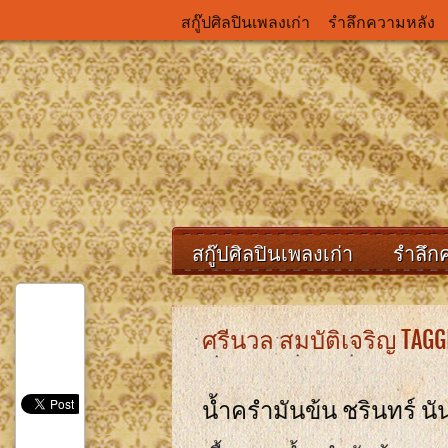
สกู๊ปศิลปินเพลงเก่า
รำลึกความหลัง
สกู๊ปศิลปินเพลงเก่า
รำลึก
ศรีนวล สมบัติเจริญ TAGG
น้ำครำมันข้น ชรินทร์ น