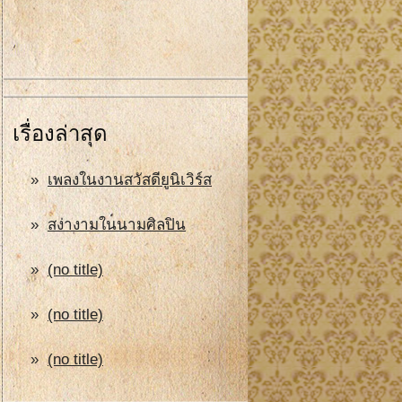
เรื่องล่าสุด
เพลงในงานสวัสดียูนิเวิร์ส
สง่างามในนามศิลปิน
(no title)
(no title)
(no title)