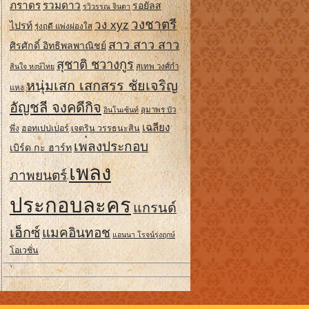
ภราดร
รวมดาว
รอยัลส
รวิวรรณ จินดา
วงชาตรี
วง xyz
ไปรท์
รุ่งฤดี แพ่งผ่องใส
สาว สาว สาว
ศิรศักดิ์ อิทธิพลพาณิชย์
สุชาติ ชวางกูร
สินใจ หงษ์ไทย
สุเทพ วงศ์กํา
หนุ่มเสก เสกสรร ชัยเจริญ
แหง
อัญชลี จงคดีกิจ
อินโนเซ้นท์
อุมาพร บัว
เฉลียง
ฮอทเปปเปอร์
เจตริน วรรธนะสิน
พึ่ง
เพลงประกอบ
เบิร์ด กะ ฮาร์ท
เพลง
ภาพยนตร์
ประกอบละคร
แกรนด์
เอ็กซ์
แมคอินทอช
แอนนา โรจน์รุ่งฤกษ์
โอเวชั่น