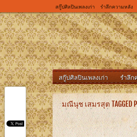
สกู๊ปศิลปินเพลงเก่า
รำลึกความหลัง
สกู๊ปศิลปินเพลงเก่า
รำลึก
มณีนุช เสมรสุต TAGGED 