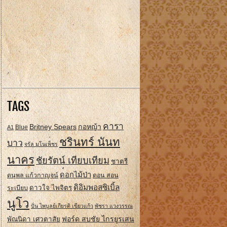
TAGS
คารา
Britney Spears
กอหญ้า
A1
Blue
ชรินทร์ นันท
บาว
จรัล มโนเพ็ชร
นาคร
ชัยรัตน์ เทียบเทียม
ชาตรี
ดอกไม้ป่า
ดนุพล แก้วกาญจน์
ดอน สอน
ดิอิมพอสซิเบิ้ล
ดาวใจ ไพจิตร
ระเบียบ
นูโว
ปั่น ไพบูลย์เกียรติ เขียวแก้ว
พัชรา แวงวรรณ
ฟอร์ด สบชัย ไกรยูรเสน
พัณนิดา เศวตาสัย