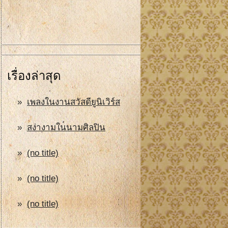
เรื่องล่าสุด
เพลงในงานสวัสดียูนิเวิร์ส
สง่างามในนามศิลปิน
(no title)
(no title)
(no title)