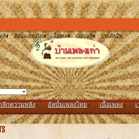
หลัง
อัลบั้มเพลงไทย
เนื้อเพลง
เวบบอร์ด
รวมศิลปิน
ำลึกความหลัง
อัลบั้มเพลงไทย
เนื้อเพลง
เ
TS