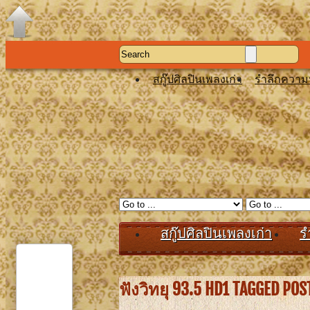
สกู๊ปศิลปินเพลงเก่า
รำลึกความ
สกู๊ปศิลปินเพลงเก่า
ร
ฟังวิทยุ 93.5 HD1 TAGGED POS