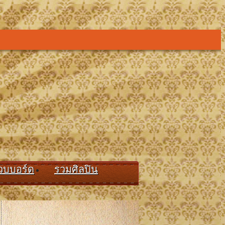
วบบอร์ด
รวมศิลปิน