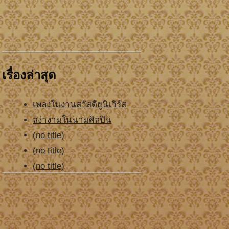
เรื่องล่าสุด
เพลงในงานสวัสดียูนิเวิร์ส
สง่างามในนามศิลปิน
(no title)
(no title)
(no title)