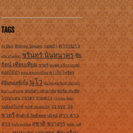
TAGS
คาราบาว
Britney Spears
กอหญ้า
A1
Blue
ชรินทร์ นันทนาคร
ชัย
จรัล มโนเพ็ชร
รัตน์ เทียบเทียม
ชาตรี
ดนุพล แก้วกาญจน์
ดอกไม้ป่า
ดาวใจ ไพจิตร
ดอน สอนระเบียบ
นูโว
ดิอิมพอสซิเบิ้ล
ปั่น ไพบูลย์เกียรติ เขียวแก้ว
ฟอร์ด สบชัย
พัณนิดา เศวตาสัย
พัชรา แวงวรรณ
ภราดร
รวมดาว
ไกรยูรเสน
รวิวรรณ จินดา
วง
วง xyz
รอยัลสไปรท์
รุ่งฤดี แพ่งผ่องใส
ชาตรี
สาว สาว
ศิรศักดิ์ อิทธิพลพาณิชย์
สุชาติ ชวางกูร
สาว
สินใจ หงษ์ไทย
สุเทพ วงศ์
หนุ่มเสก เสกสรร ชัยเจริญ