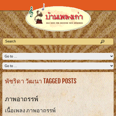
พัชริดา วัฒนา TAGGED POSTS
ภาพอาถรรพ์
เนื้อเพลง ภาพอาถรรพ์