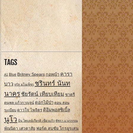
TAGS
คารา
Britney Spears
กอหญ้า
A1
Blue
ชรินทร์ นันท
บาว
จรัล มโนเพ็ชร
นาคร
ชัยรัตน์ เทียบเทียม
ชาตรี
ดอกไม้ป่า
ดนุพล แก้วกาญจน์
ดอน สอน
ดิอิมพอสซิเบิ้ล
ดาวใจ ไพจิตร
ระเบียบ
นูโว
ปั่น ไพบูลย์เกียรติ เขียวแก้ว
พัชรา แวงวรรณ
ฟอร์ด สบชัย ไกรยูรเสน
พัณนิดา เศวตาสัย