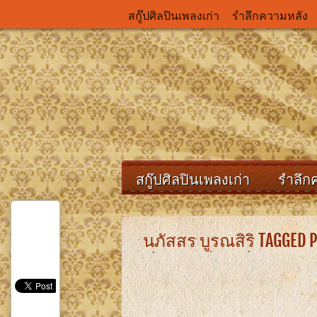
สกู๊ปศิลปินเพลงเก่า
รำลึกความหลัง
สกู๊ปศิลปินเพลงเก่า
รำลึก
นภัสสร บูรณสิริ TAGGED 