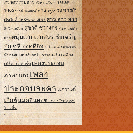
ภราดร
รวมดาว
รอยัลส
รวิวรรณ จินดา
วงชาตรี
วง xyz
ไปรท์
รุ่งฤดี แพ่งผ่องใส
สาว สาว สาว
ศิรศักดิ์ อิทธิพลพาณิชย์
สุชาติ ชวางกูร
สินใจ หงษ์ไทย
สุเทพ วงศ์กํา
หนุ่มเสก เสกสรร ชัยเจริญ
แหง
อัญชลี จงคดีกิจ
อินโนเซ้นท์
อุมาพร บัว
เฉลียง
ฮอทเปปเปอร์
เจตริน วรรธนะสิน
พึ่ง
เพลงประกอบ
เบิร์ด กะ ฮาร์ท
เพลง
ภาพยนตร์
ประกอบละคร
แกรนด์
เอ็กซ์
แมคอินทอช
แอนนา โรจน์รุ่งฤกษ์
โอเวชั่น