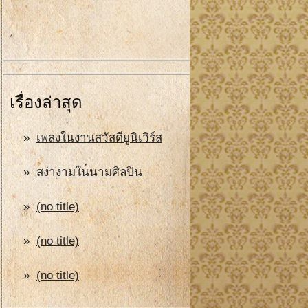
เรื่องล่าสุด
เพลงในงานสวัสดียูนิเวิร์ส
สง่างามในนามศิลปิน
(no title)
(no title)
(no title)