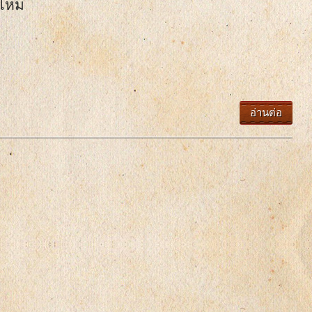
นไหม
อ่านต่อ