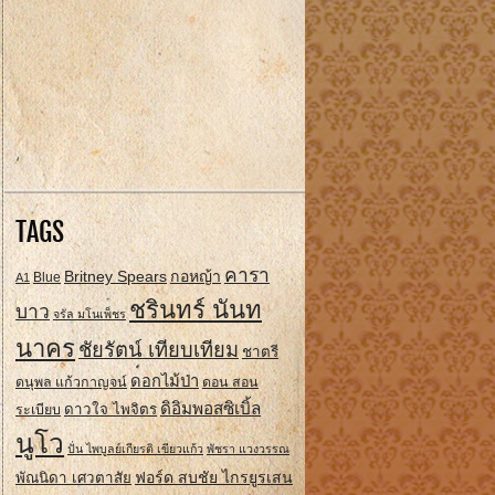
TAGS
คารา
Britney Spears
กอหญ้า
A1
Blue
ชรินทร์ นันท
บาว
จรัล มโนเพ็ชร
นาคร
ชัยรัตน์ เทียบเทียม
ชาตรี
ดอกไม้ป่า
ดนุพล แก้วกาญจน์
ดอน สอน
ดิอิมพอสซิเบิ้ล
ดาวใจ ไพจิตร
ระเบียบ
นูโว
ปั่น ไพบูลย์เกียรติ เขียวแก้ว
พัชรา แวงวรรณ
ฟอร์ด สบชัย ไกรยูรเสน
พัณนิดา เศวตาสัย