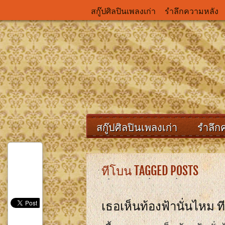
สกู๊ปศิลปินเพลงเก่า
รำลึกความหลัง
สกู๊ปศิลปินเพลงเก่า
รำลึก
ทีโบน TAGGED POSTS
เธอเห็นท้องฟ้านั่นไหม 