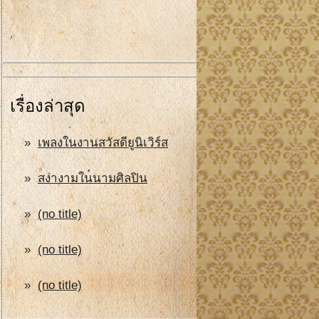
เรื่องล่าสุด
เพลงในงานสวัสดียูนิเวิร์ส
สง่างามในนามศิลปิน
(no title)
(no title)
(no title)