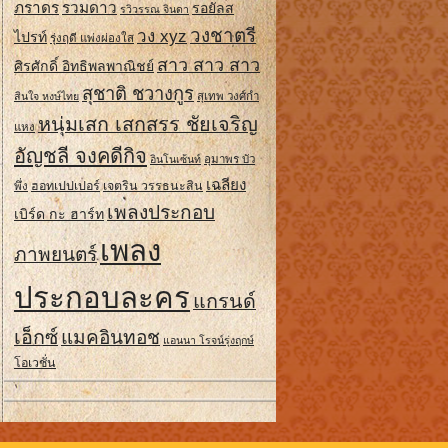
ภราดร
รวมดาว
รอยัลส
รวิวรรณ จินดา
วงชาตรี
วง xyz
ไปรท์
รุ่งฤดี แพ่งผ่องใส
สาว สาว สาว
ศิรศักดิ์ อิทธิพลพาณิชย์
สุชาติ ชวางกูร
สินใจ หงษ์ไทย
สุเทพ วงศ์กํา
หนุ่มเสก เสกสรร ชัยเจริญ
แหง
อัญชลี จงคดีกิจ
อินโนเซ้นท์
อุมาพร บัว
เฉลียง
ฮอทเปปเปอร์
เจตริน วรรธนะสิน
พึ่ง
เพลงประกอบ
เบิร์ด กะ ฮาร์ท
เพลง
ภาพยนตร์
ประกอบละคร
แกรนด์
เอ็กซ์
แมคอินทอช
แอนนา โรจน์รุ่งฤกษ์
โอเวชั่น