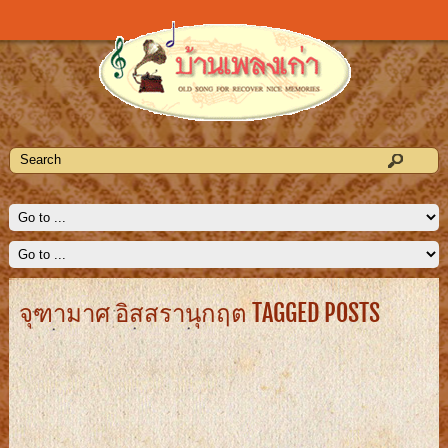
จุฑามาศ อิสสรานุกฤต TAGGED POSTS