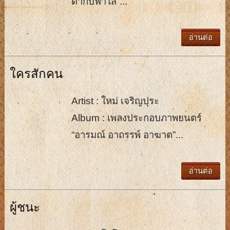
ดากับฟ้าใส”...
อ่านต่อ
ใครสักคน
Artist : ใหม่ เจริญปุระ
Album : เพลงประกอบภาพยนตร์
“อารมณ์ อาถรรพ์ อาฆาต”...
อ่านต่อ
ผู้ชนะ