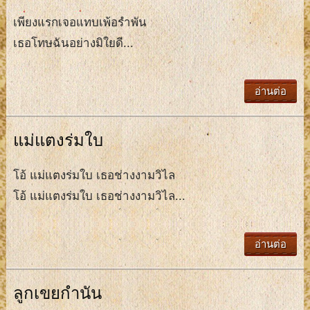
เพียงแรกเจอแทบเพ้อรำพัน
เธอโทษฉันอย่างมิใยดี...
อ่านต่อ
แม่แตงร่มใบ
โอ้ แม่แตงร่มใบ เธอช่างงามวิไล
โอ้ แม่แตงร่มใบ เธอช่างงามวิไล...
อ่านต่อ
ลูกเขยกำนัน