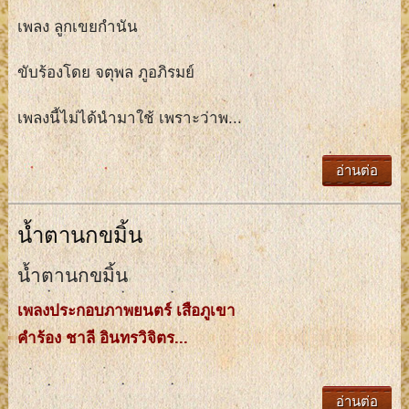
เพลง ลูกเขยกำนัน
ขับร้องโดย จตุพล ภูอภิรมย์
เพลงนี้ไม่ได้นำมาใช้ เพราะว่าพ...
อ่านต่อ
นํ้าตานกขมิ้น
นํ้าตานกขมิ้น
เพลงประกอบภาพยนตร์ เสือภูเขา
คําร้อง ชาลี อินทรวิจิตร...
อ่านต่อ