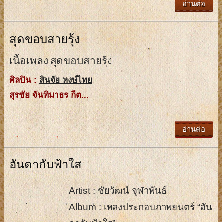
อ่านต่อ
สุดขอบสายรุ้ง
เนื้อเพลง สุดขอบสายรุ้ง
ศิลปิน :
สินจัย หงษ์ไทย
สุรชัย จันทิมาธร กีต...
อ่านต่อ
อันดากับฟ้าใส
Artist : ชัยวัฒน์ จุฬาพันธ์
Album : เพลงประกอบภาพยนตร์ “อัน