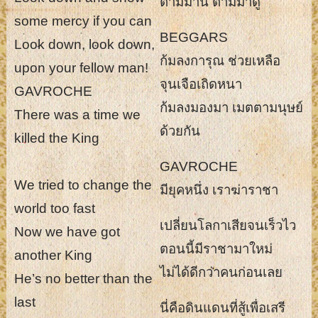
ตามมานี่ ตามมาดู
some mercy if you can
BEGGARS
Look down, look down,
ก้มลงการุณ ช่วยเหลือ
upon your fellow man!
จุนเจือเถิดหนา
GAVROCHE
ก้มลงมองมา เมตตามนุษย์
There was a time we
ด้วยกัน
killed the King
GAVROCHE
We tried to change the
มียุคหนึ่ง เราฆ่าราชา
world too fast
เปลี่ยนโลกาเสียจนเร็วไว
Now we have got
ตอนนี้มีราชามาใหม่
another King
ไม่ได้ดีกว่าคนก่อนเลย
He’s no better than the
last
นี่คือดินแดนที่สู้เพื่อเสรี