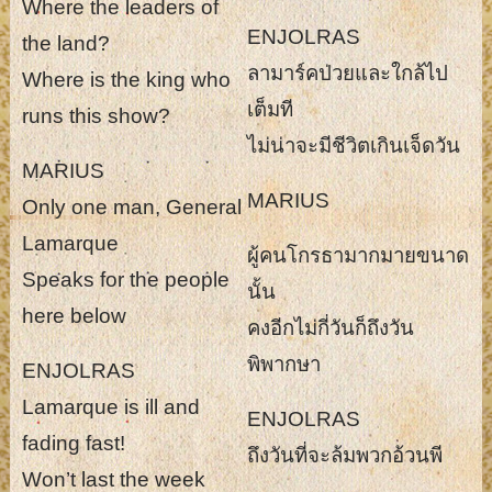
Where the leaders of
ENJOLRAS
the land?
ลามาร์คป่วยและใกล้ไป
Where is the king who
เต็มที
runs this show?
ไม่น่าจะมีชีวิตเกินเจ็ดวัน
MARIUS
MARIUS
Only one man, General
Lamarque
ผู้คนโกรธามากมายขนาด
Speaks for the people
นั้น
here below
คงอีกไม่กี่วันก็ถึงวัน
พิพากษา
ENJOLRAS
Lamarque is ill and
ENJOLRAS
fading fast!
ถึงวันที่จะล้มพวกอ้วนพี
Won’t last the week