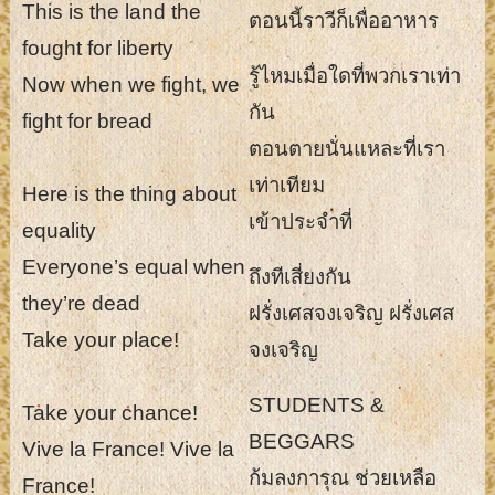
This is the land the
ตอนนี้ราวีก็เพื่ออาหาร
fought for liberty
รู้ไหมเมื่อใดที่พวกเราเท่า
Now when we fight, we
กัน
fight for bread
ตอนตายนั่นแหละที่เรา
เท่าเทียม
Here is the thing about
เข้าประจำที่
equality
Everyone’s equal when
ถึงทีเสี่ยงกัน
they’re dead
ฝรั่งเศสจงเจริญ ฝรั่งเศส
Take your place!
จงเจริญ
STUDENTS &
Take your chance!
BEGGARS
Vive la France! Vive la
ก้มลงการุณ ช่วยเหลือ
France!