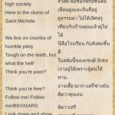
สวัสดี ผมชื่อกัฟรอช
นี่คือ
high society
เพื่อนฝูงและถิ่นที่อยู่
Here in the slums of
ดูธรรมดา ไม่ได้เลิศหรู
Saint Michele
เทียบกับบ้านคุณแล้วดูไม่
ได้
We live on crumbs of
นี่คือโรงเรียน กับสังคมชั้น
humble piety
ดี
Tough on the teeth, but
ในสลัมนี้ของแซงต์ มิเชล
what the hell!
เราอยู่ได้เพราะผู้คนให้
Think you’re poor?
ทาน
อาจเคี้ยวยาก แต่ก็ช่างมัน
Think you’re free?
คิดว่าคุณจน
Follow me! Follow
me!
BEGGARS
คิดว่าเสรี
Look down and show