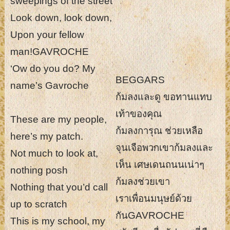
sweepings of the street
Look down, look down,
Upon your fellow
man!
GAVROCHE
‘Ow do you do? My
BEGGARS
name’s Gavroche
ก้มลงและดู ขอทานแทบ
เท้าของคุณ
These are my people,
ก้มลงการุณ ช่วยเหลือ
here’s my patch.
จุนเจือพวกเขาก้มลงและ
Not much to look at,
เห็น เศษเดนถนนเน่าๆ
nothing posh
ก้มลงช่วยเขา
Nothing that you’d call
เราเพื่อนมนุษย์ด้วย
up to scratch
กัน
GAVROCHE
This is my school, my