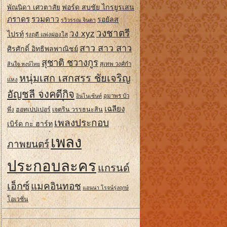
ฟอร์ด สบชัย ไกรยูรเสน
พัณนิดา เศวตาสัย
ภราดร
รวมดาว
รอยัลส
รวิวรรณ จินดา
วงชาตรี
วง xyz
ไปรท์
รุ่งฤดี แพ่งผ่องใส
สาว สาว สาว
ศิรศักดิ์ อิทธิพลพาณิชย์
สุชาติ ชวางกูร
สินใจ หงษ์ไทย
สุเทพ วงศ์กํา
หนุ่มเสก เสกสรร ชัยเจริญ
แหง
อัญชลี จงคดีกิจ
อินโนเซ้นท์
อุมาพร บัว
เฉลียง
ฮอทเปปเปอร์
เจตริน วรรธนะสิน
พึ่ง
เพลงประกอบ
เบิร์ด กะ ฮาร์ท
เพลง
ภาพยนตร์
ประกอบละคร
แกรนด์
เอ็กซ์
แมคอินทอช
แอนนา โรจน์รุ่งฤกษ์
โอเวชั่น