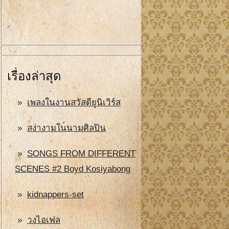
เรื่องล่าสุด
เพลงในงานสวัสดียูนิเวิร์ส
สง่างามในนามศิลปิน
SONGS FROM DIFFERENT
SCENES #2 Boyd Kosiyabong
kidnappers-set
วงไอเฟล