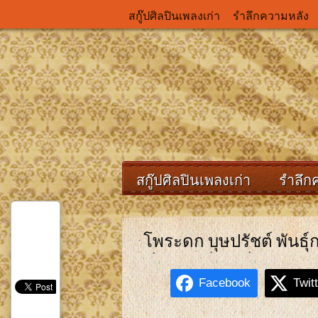
สกู๊ปศิลปินเพลงเก่า
รำลึกความหลัง
สกู๊ปศิลปินเพลงเก่า
รำลึก
โพระดก บุษปรัชต์ พันธุ์
Facebook
Twit