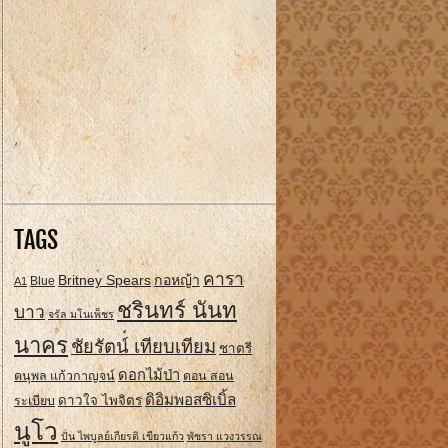
TAGS
คารา
Britney Spears
กอหญ้า
A1
Blue
ชรินทร์ นันท
บาว
จรัล มโนเพ็ชร
นาคร
ชัยรัตน์ เทียบเทียม
ชาตรี
ดอกไม้ป่า
ดนุพล แก้วกาญจน์
ดอน สอน
ดิอิมพอสซิเบิ้ล
ดาวใจ ไพจิตร
ระเบียบ
นูโว
ปั่น ไพบูลย์เกียรติ เขียวแก้ว
พัชรา แวงวรรณ