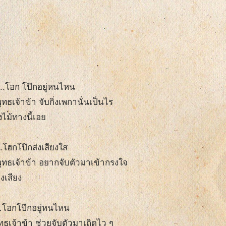
..โฮก โป๊กอยู่หนไหน
จ้าข้า จับกิ่งเพกานั่นเป็นไร
งไม้ทางนี้เอย
โฮกโป๊กส่งเสียงใส
เจ้าข้า อยากจับตัวมาเข้ากรงใจ
งเสียง
โฮกโป๊กอยู่หนไหน
เจ้าข้า ช่วยจับตัวมาเถิดไว ๆ