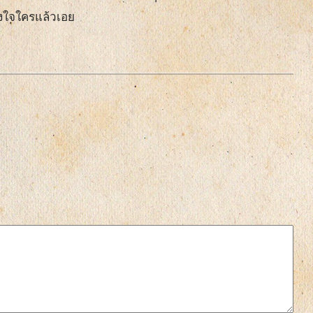
รงใจใครแล้วเอย