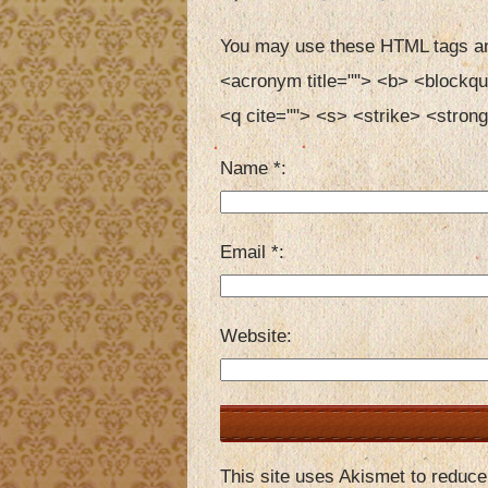
You may use these HTML tags an
<acronym title=""> <b> <blockqu
<q cite=""> <s> <strike> <strong
Name
*
Email
*
Website
This site uses Akismet to reduc