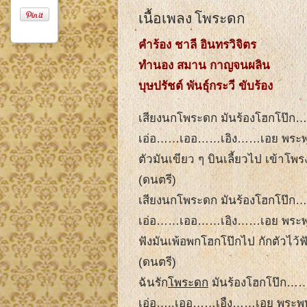
เนื้อเพลง โพระดก
คําร้อง ชาลี อินทรวิจิตร
ทํานอง สมาน กาญจนผลิน
บุษปรัชต์ พันธุ์กระวี ขับร้อง
เสียงนกโพระดก มันร้องโฮกโป๊ก…
เอ่อ……เออ……เอิง……เอย พระพุทธเ
ตัวมันเขียว ๆ บินเลี้ยวไป เข้าโพร
(ดนตรี)
เสียงนกโพระดก มันร้องโฮกโป๊ก….
เอ่อ……เออ……เอิง……เอย พระพุทธ
ฟังมันเพ้อพกโฮกโป๊กไป กักตัวไว้ฟั
(ดนตรี)
ฉันรัก
โพระดก
มันร้องโฮกโป๊ก……
เอ่อ…..เออ……เอืง……เอย พระพุทธ