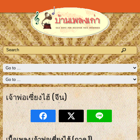
เจ้าพ่อเซี่ยงไฮ้ (จีน)
เนื้อเพลง เจ้าพ่อเซี่ยงไฮ้ (ภาค 1)