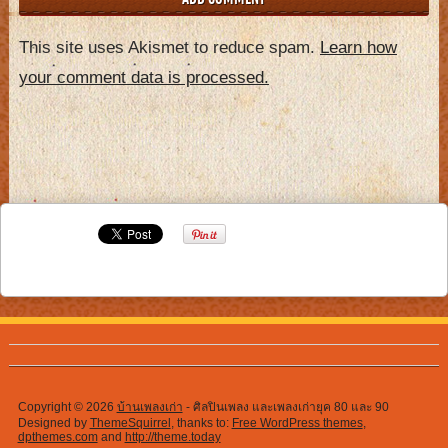
This site uses Akismet to reduce spam.
Learn how
your comment data is processed.
Copyright © 2026
บ้านเพลงเก่า
- ศิลปินเพลง และเพลงเก่ายุค 80 และ 90
Designed by
ThemeSquirrel
, thanks to:
Free WordPress themes
,
dpthemes.com
and
http://theme.today