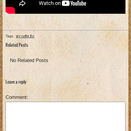
Tags:
ฟรานซิส ยิป
Related Posts:
No Related Posts
Leave a reply
Comment