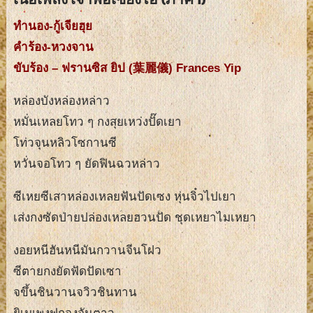
ทํานอง-กู้เจียฮุย
คําร้อง-หวงจาน
ขับร้อง – ฟรานซิส ยิป (葉麗儀) Frances Yip
หล่องบังหล่องหล่าว
หมั่นเหลยโทว ๆ กงสุยเหว่งปั๊ดเยา
โท่วจุนหลิวโซกานซี
หวั่นจอโทว ๆ ยัดฟินฉวหล่าว
ซีเหยซีเสาหล่องเหลยฟันปัดเซง หุ่นจิ๋วไปเยา
เส่งกงซัดป่ายปล่องเหลยฮวนปัด ชุดเหยาไมเหยา
งอยหนีฮันหนีมันกวานจีนโฝว
ซีตายกงยัดฟัดปัดเซา
จขึ้นชินวานจวิวชินทาน