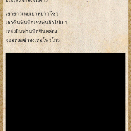
ยิเมเพงฟกจงจันตาว
เยายาวเหยเยาหยาวโซว
เจาซินฟันปัดเชงฟุนสิวไปเยา
เหย่งยินฟานปัดชินหล่อง
จอยหงอซำจงเหยโฟวโกว