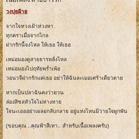
วงปุยฝ้าย
จากใจหวงเฝ้าห่วงหา
ทุกคราเมื่อจากไกล
ฝากรักนี้จงไหล ให้เธอ ให้เธอ
เหม่อมองดูสายธารหลั่งไหล
เหม่อมองไปฤทัยพร่ำเพ้อ
วอนวจีฝากรักแด่เธอ อย่าให้ฉันละเมอเศร้าเดียวดาย
หากเป็นปลาฉันคงว่ายวน
ล่องสิชลหัวใจไม่ห่างหาย
ใจนะเอออย่าเผลอกลับกลาย อยู่แห่งไหนมิวายใจผูกพัน
(ขอบคุณ ..คุณฟ้าสีเทา.. สำหรับเนื้อเพลงครับ)