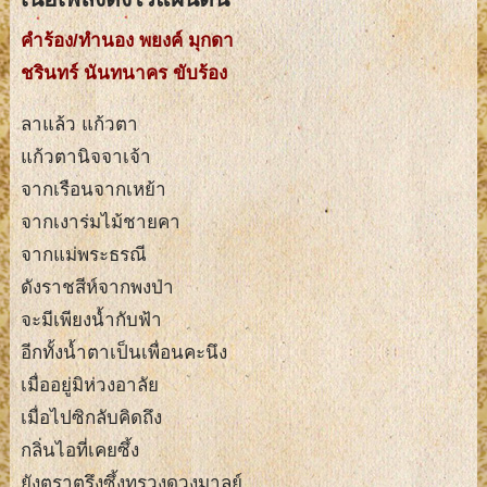
คำร้อง/ทำนอง พยงค์ มุกดา
ชรินทร์ นันทนาคร ขับร้อง
ลาแล้ว แก้วตา
แก้วตานิจจาเจ้า
จากเรือนจากเหย้า
จากเงาร่มไม้ชายคา
จากแม่พระธรณี
ดังราชสีห์จากพงป่า
จะมีเพียงน้ำกับฟ้า
อีกทั้งน้ำตาเป็นเพื่อนคะนึง
เมื่ออยู่มิห่วงอาลัย
เมื่อไปซิกลับคิดถึง
กลิ่นไอที่เคยซึ้ง
ยังตราตรึงซึ้งทรวงดวงมาลย์