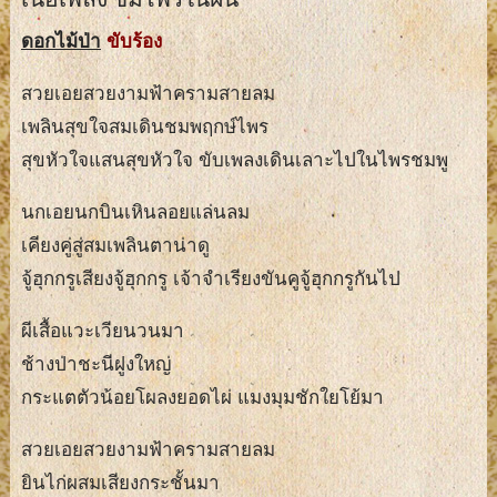
ดอกไม้ป่า
ขับร้อง
สวยเอยสวยงามฟ้าครามสายลม
เพลินสุขใจสมเดินชมพฤกษ์ไพร
สุขหัวใจแสนสุขหัวใจ ขับเพลงเดินเลาะไปในไพรชมพู
นกเอยนกบินเหินลอยแล่นลม
เคียงคู่สู่สมเพลินตาน่าดู
จู้ฮุกกรูเสียงจู้ฮุกกรู เจ้าจำเรียงขันคูจู้ฮุกกรูกันไป
ผีเสื้อแวะเวียนวนมา
ช้างป่าชะนีฝูงใหญ่
กระแตตัวน้อยโผลงยอดไผ่ แมงมุมชักใยโย้มา
สวยเอยสวยงามฟ้าครามสายลม
ยินไก่ผสมเสียงกระชั้นมา