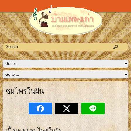
ชมไพรในฝัน
เนื้อเพลง ชมไพรในฝัน