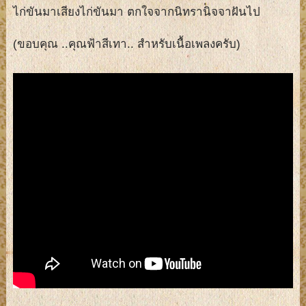
ไก่ขันมาเสียงไก่ขันมา ตกใจจากนิทรานิจจาฝันไป
(ขอบคุณ ..คุณฟ้าสีเทา.. สำหรับเนื้อเพลงครับ)