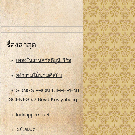
เรื่องล่าสุด
เพลงในงานสวัสดียูนิเวิร์ส
สง่างามในนามศิลปิน
SONGS FROM DIFFERENT
SCENES #2 Boyd Kosiyabong
kidnappers-set
วงไอเฟล