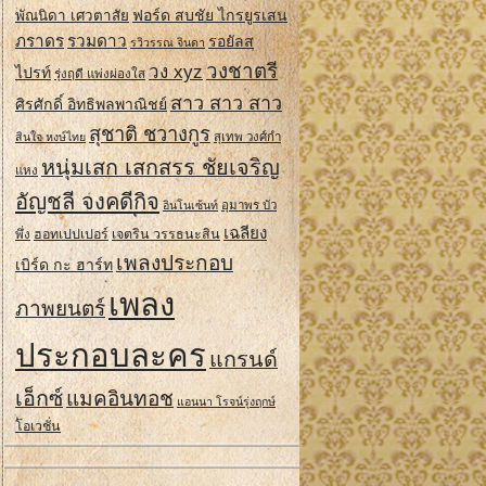
ฟอร์ด สบชัย ไกรยูรเสน
พัณนิดา เศวตาสัย
ภราดร
รวมดาว
รอยัลส
รวิวรรณ จินดา
วงชาตรี
วง xyz
ไปรท์
รุ่งฤดี แพ่งผ่องใส
สาว สาว สาว
ศิรศักดิ์ อิทธิพลพาณิชย์
สุชาติ ชวางกูร
สินใจ หงษ์ไทย
สุเทพ วงศ์กํา
หนุ่มเสก เสกสรร ชัยเจริญ
แหง
อัญชลี จงคดีกิจ
อินโนเซ้นท์
อุมาพร บัว
เฉลียง
ฮอทเปปเปอร์
เจตริน วรรธนะสิน
พึ่ง
เพลงประกอบ
เบิร์ด กะ ฮาร์ท
เพลง
ภาพยนตร์
ประกอบละคร
แกรนด์
เอ็กซ์
แมคอินทอช
แอนนา โรจน์รุ่งฤกษ์
โอเวชั่น