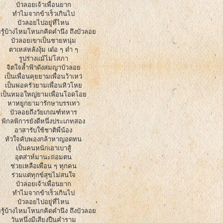
บัวลอยเจ้าเพื่อนยาก
ทําไมจากข้าเร็วเกินไป
บัวลอยไปอยู่ที่ไหน
รู้บ้างไหมโหนกคิดคํานึง ถึงบัวลอย
บัวลอยเขาเป็นชายหนุ่ม
ตาเหล่หลังงุ้ม เด๋อ ๆ ด๋า ๆ
รูปร่างแม้ไม่โสภา
จิตใจลํ้าฟ้าดังสมญาบัวลอย
เป็นเพื่อนคุยยามเพื่อนว้าเหว่
เป็นพ่อครัวยามเพื่อนหิวโหย
เป็นหมอใหญ่ยามเพื่อนโอดโอย
หาหยูกยามารักษาบรรเทา
บัวลอยถึงวัยเกณฑ์ทหาร
พิกลพิการยังดีหนึ่งประเภทสอง
อาสารับใช้ชาติพี่น้อง
หัวใจคับพองกล้าหาญอดทน
เป็นคนหนักเอาเบาสู้
อุตส่าห์มานะถ่อมตน
ช่วยเหลือเพื่อน ๆ ทุกคน
ร่วมแต่ทุกข์สุขไม่สนใจ
บัวลอยเจ้าเพื่อนยาก
ทําไมจากข้าเร็วเกินไป
บัวลอยไปอยู่ที่ไหน
รู้บ้างไหมโหนกคิดคํานึง ถึงบัวลอย
วันหนึ่งมีเสียงปืนคําราม