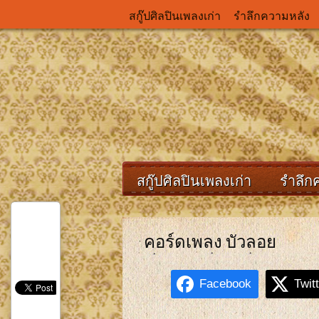
สกู๊ปศิลปินเพลงเก่า
รำลึกความหลัง
สกู๊ปศิลปินเพลงเก่า
รำลึก
คอร์ดเพลง บัวลอย
Facebook
Twit