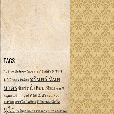
TAGS
คารา
Britney Spears
กอหญ้า
A1
Blue
ชรินทร์ นันท
บาว
จรัล มโนเพ็ชร
นาคร
ชัยรัตน์ เทียบเทียม
ชาตรี
ดอกไม้ป่า
ดนุพล แก้วกาญจน์
ดอน สอน
ดิอิมพอสซิเบิ้ล
ดาวใจ ไพจิตร
ระเบียบ
นูโว
ปั่น ไพบูลย์เกียรติ เขียวแก้ว
พัชรา แวงวรรณ