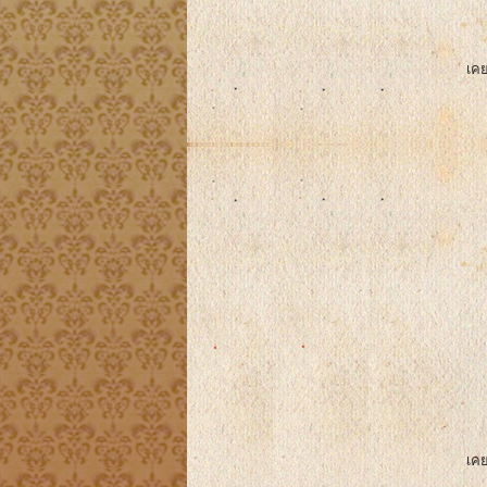
เคย
เคย