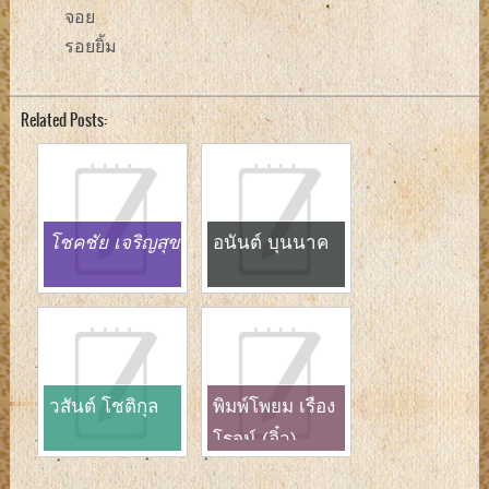
จอย
รอยยิ้ม
Related Posts:
โชคชัย เจริญสุข
อนันต์ บุนนาค
วสันต์ โชติกุล
พิมพ์โพยม เรือง
โรจน์ (อิ๋ว)