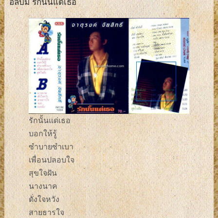
อัลบั้ม รักนั้นแด่เธอ
รักนั้นแด่เธอ
บอกให้รู้
ซำบายซำเบา
เพื่อนปลอบใจ
สุขใจฝัน
นางนาค
ดั่งใจหวัง
สายธารใจ